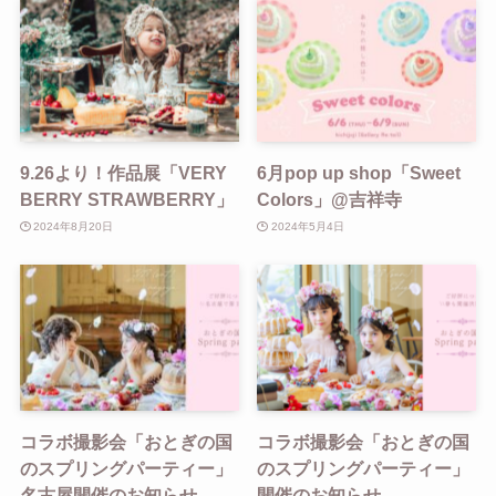
9.26より！作品展「VERY
6月pop up shop「Sweet
BERRY STRAWBERRY」
Colors」@吉祥寺
2024年8月20日
2024年5月4日
コラボ撮影会「おとぎの国
コラボ撮影会「おとぎの国
のスプリングパーティー」
のスプリングパーティー」
名古屋開催のお知らせ
開催のお知らせ