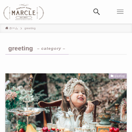
ホーム
greeting
greeting
– category –
greeting