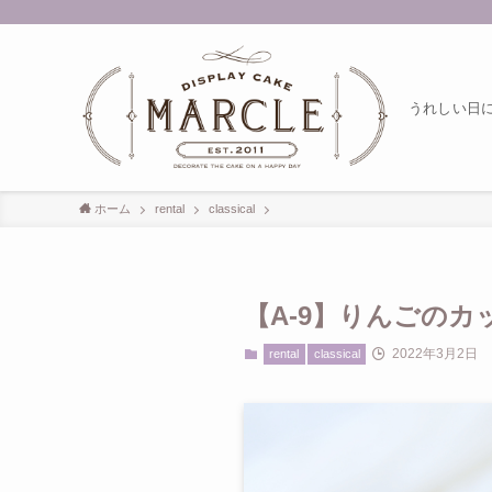
うれしい日には 
ホーム
rental
classical
【A-9】りんごのカッ
2022年3月2日
rental
classical