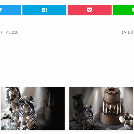
￥1,210
【A-1